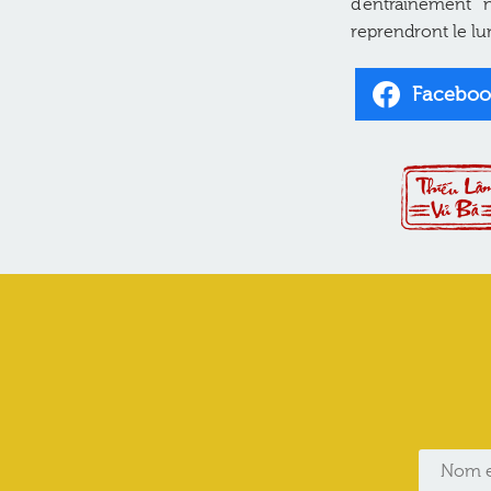
d’entraînement n
reprendront le l
Faceboo