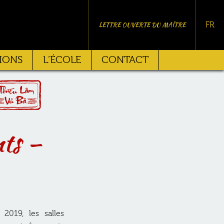
LETTRE OUVERTE DU MAÎTRE
FR
IONS
L’ÉCOLE
CONTACT
nts –
019, les salles