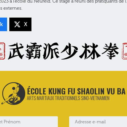
023 à l’école du Neufeld. Ce stage a réuni des pratiquants de 
s externes.
k
X
ÉCOLE KUNG FU SHAOLIN VU BA
ARTS MARTIAUX TRADITIONNELS SINO-VIETNAMIEN