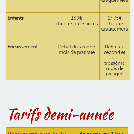
uniquement
Enfants
150€
2×75€
chèque ou espèces
chèque
uniquement
Encaissement
Début du second
Début du
mois de pratique
second et
du
troisième
mois de
pratique
Tarifs demi-année
Uniquement à partir du
Paiement en 1 fois